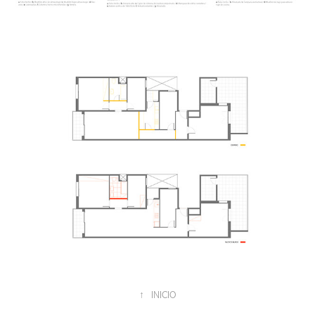
↑
INICIO